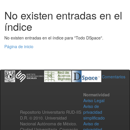
No existen entradas en el
índice
No existen entradas en el índice para "Todo DSpace".
Página de inicio
Comentarios
Normatividad
Aviso Legal
Aviso de
Repositorio Universitario RUD-IIS
privacidad
D.R. © 2010. Universidad
simplificado
Nacional Autónoma de México.
Aviso de
Ciudad Universitaria, Coyoacán,
privacidad