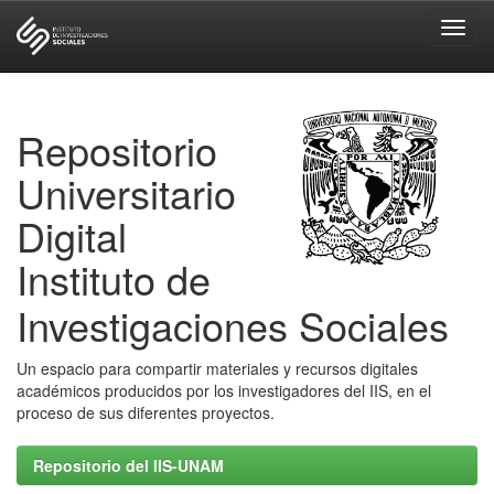
Skip
navigation
Repositorio
Universitario
Digital
Instituto de
Investigaciones Sociales
Un espacio para compartir materiales y recursos digitales
académicos producidos por los investigadores del IIS, en el
proceso de sus diferentes proyectos.
Repositorio del IIS-UNAM