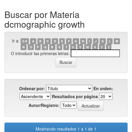
Buscar por Materia
dcmographic growth
Ir a:
0-9
A
B
C
D
E
F
G
H
I
J
K
L
M
N
O
P
Q
R
S
T
U
V
W
X
Y
Z
O introducir las primeras letras:
Ordenar por:
En orden:
Resultados por página
Autor/Registro:
Mostrando resultados 1 a 1 de 1