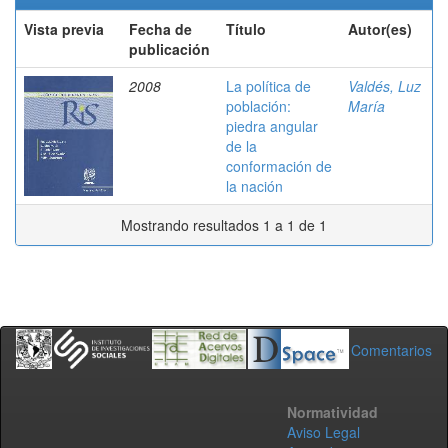
Vista previa
Fecha de
Título
Autor(es)
publicación
2008
La política de
Valdés, Luz
población:
María
piedra angular
de la
conformación de
la nación
Mostrando resultados 1 a 1 de 1
Comentarios
Normatividad
Aviso Legal