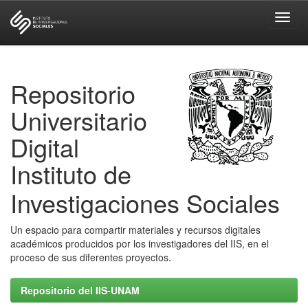
Skip
navigation
Repositorio
Universitario
Digital
Instituto de
Investigaciones Sociales
Un espacio para compartir materiales y recursos digitales
académicos producidos por los investigadores del IIS, en el
proceso de sus diferentes proyectos.
Repositorio del IIS-UNAM