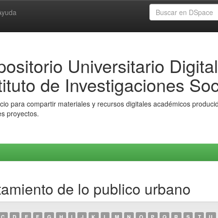
Ayuda
ositorio Universitario Digital
tituto de Investigaciones Soc
io para compartir materiales y recursos digitales académicos producido
es proyectos.
tamiento de lo publico urbano
C
D
E
F
G
H
I
J
K
L
M
N
O
P
Q
R
S
T
U