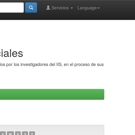
Servicios
Language
iales
s por los investigadores del IIS, en el proceso de sus
V
W
X
Y
Z