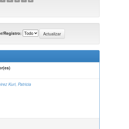
r/Registro:
or(es)
rez Kuri, Patricia