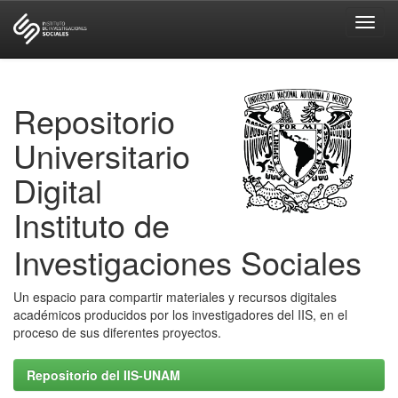
Skip
navigation
Repositorio
Universitario
Digital
Instituto de
Investigaciones Sociales
Un espacio para compartir materiales y recursos digitales
académicos producidos por los investigadores del IIS, en el
proceso de sus diferentes proyectos.
Repositorio del IIS-UNAM