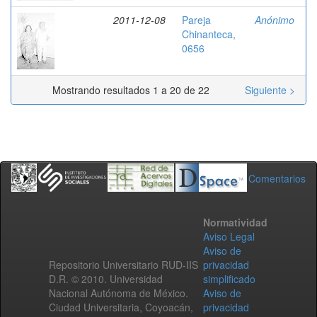
2011-12-08
Pareja
Anónimo
Chinanteca,
0656
Mostrando resultados 1 a 20 de 22
Siguiente >
Comentarios
Normatividad
Aviso Legal
Aviso de
Repositorio Universitario RUD-IIS
privacidad
D.R. © 2010. Universidad
simplificado
Nacional Autónoma de México.
Aviso de
Ciudad Universitaria, Coyoacán,
privacidad