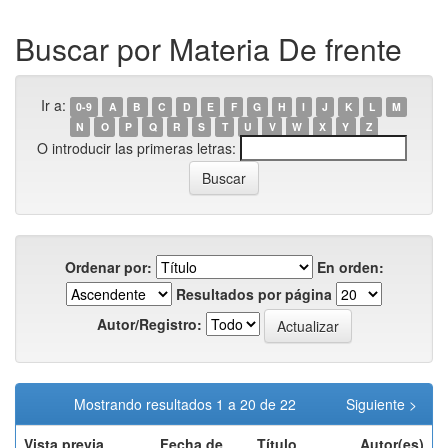
Buscar por Materia De frente
Ir a:
0-9
A
B
C
D
E
F
G
H
I
J
K
L
M
N
O
P
Q
R
S
T
U
V
W
X
Y
Z
O introducir las primeras letras:
Ordenar por:
En orden:
Resultados por página
Autor/Registro:
Mostrando resultados 1 a 20 de 22
Siguiente >
Vista previa
Fecha de
Título
Autor(es)