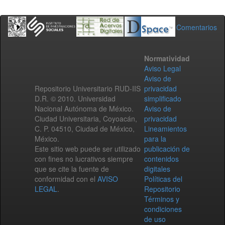
Comentarios
Normatividad
Aviso Legal
Aviso de
Repositorio Universitario RUD-IIS
privacidad
D.R. © 2010. Universidad
simplificado
Nacional Autónoma de México.
Aviso de
Ciudad Universitaria, Coyoacán,
privacidad
C. P. 04510, Ciudad de México,
Lineamientos
México.
para la
Este sitio web puede ser utilizado
publicación de
con fines no lucrativos siempre
contenidos
que se cite la fuente de
digitales
conformidad con el
AVISO
Políticas del
LEGAL
.
Repositorio
Términos y
condiciones
de uso