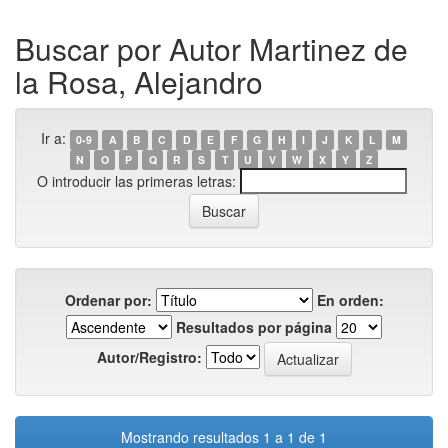
Buscar por Autor Martinez de
la Rosa, Alejandro
Ir a:
0-9
A
B
C
D
E
F
G
H
I
J
K
L
M
N
O
P
Q
R
S
T
U
V
W
X
Y
Z
O introducir las primeras letras:
Ordenar por:
En orden:
Resultados por página
Autor/Registro:
Mostrando resultados 1 a 1 de 1