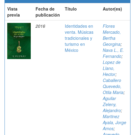
Vista
Fecha de
Título
Autor(es)
previa
publicación
2016
Identidades en
Flores
venta. Músicas
Mercado,
tradicionales y
Bertha
turismo en
Georgina
;
México
Nava L., E.
Fernando
;
Lopez de
Llano,
Hector
;
Caballero
Quevedo,
Otila Maria
;
Aguilar
Zeleny,
Alejandro
;
Martinez
Ayala, Jorge
Amos
;
Acevedo