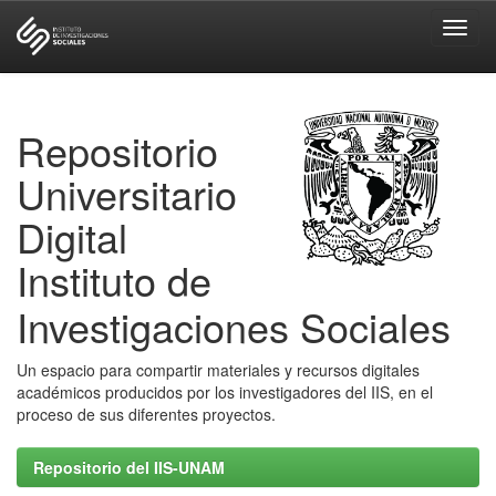
Skip
navigation
Repositorio
Universitario
Digital
Instituto de
Investigaciones Sociales
Un espacio para compartir materiales y recursos digitales
académicos producidos por los investigadores del IIS, en el
proceso de sus diferentes proyectos.
Repositorio del IIS-UNAM