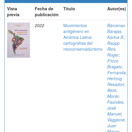
Vista
Fecha de
Título
Autor(es)
previa
publicación
2022
Movimientos
Bárcenas
antigénero en
Barajas,
América Latina:
Karina B.
;
cartografías del
Raupp
neoconservadurismo
Rios,
Roger
;
Frizzo
Bragato,
Fernanda
;
Hertzog
Resadori,
Alice
;
Morán
Faúndes,
José
Manuel
;
Vaggione,
Juan
Marco
;