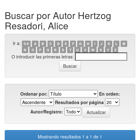
Buscar por Autor Hertzog
Resadori, Alice
Ir a:
0-9
A
B
C
D
E
F
G
H
I
J
K
L
M
N
O
P
Q
R
S
T
U
V
W
X
Y
Z
O introducir las primeras letras:
Ordenar por:
En orden:
Resultados por página
Autor/Registro:
Mostrando resultados 1 a 1 de 1