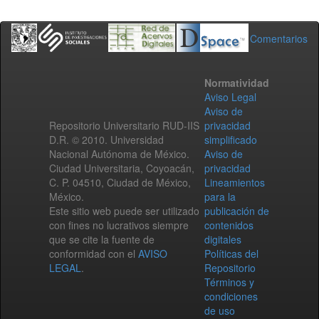
Comentarios
Normatividad
Aviso Legal
Aviso de
Repositorio Universitario RUD-IIS
privacidad
D.R. © 2010. Universidad
simplificado
Nacional Autónoma de México.
Aviso de
Ciudad Universitaria, Coyoacán,
privacidad
C. P. 04510, Ciudad de México,
Lineamientos
México.
para la
Este sitio web puede ser utilizado
publicación de
con fines no lucrativos siempre
contenidos
que se cite la fuente de
digitales
conformidad con el
AVISO
Políticas del
LEGAL
.
Repositorio
Términos y
condiciones
de uso