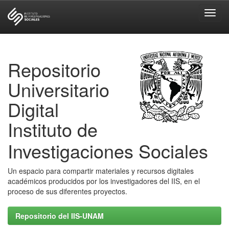
Skip
navigation
Repositorio
Universitario
Digital
Instituto de
Investigaciones Sociales
Un espacio para compartir materiales y recursos digitales
académicos producidos por los investigadores del IIS, en el
proceso de sus diferentes proyectos.
Repositorio del IIS-UNAM