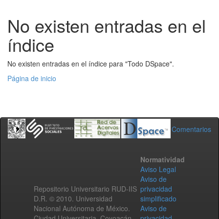
No existen entradas en el
índice
No existen entradas en el índice para "Todo DSpace".
Página de inicio
Comentarios
Normatividad
Aviso Legal
Aviso de
Repositorio Universitario RUD-IIS
privacidad
D.R. © 2010. Universidad
simplificado
Nacional Autónoma de México.
Aviso de
Ciudad Universitaria, Coyoacán,
privacidad