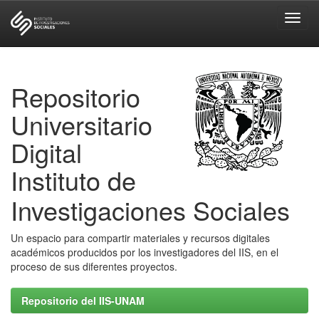
Skip
navigation
Repositorio
Universitario
Digital
Instituto de
Investigaciones Sociales
Un espacio para compartir materiales y recursos digitales
académicos producidos por los investigadores del IIS, en el
proceso de sus diferentes proyectos.
Repositorio del IIS-UNAM