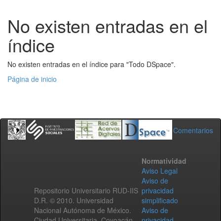
No existen entradas en el
índice
No existen entradas en el índice para "Todo DSpace".
Página de inicio
Comentarios
Normatividad
Aviso Legal
Aviso de
Repositorio Universitario RUD-IIS
privacidad
D.R. © 2010. Universidad
simplificado
Nacional Autónoma de México.
Aviso de
Ciudad Universitaria, Coyoacán,
privacidad