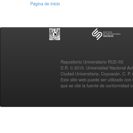
Página de inicio
Repositorio Universitario RUD-IIS
D.R. © 2010. Universidad Nacional A
Ciudad Universitaria, Coyoacán, C. P.
Este sitio web puede ser utilizado con 
que se cite la fuente de conformidad 