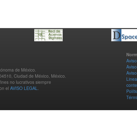
Norm
Aviso
Aviso
utónoma de México.
Aviso
 04510, Ciudad de México, México.
Linea
fines no lucrativos siempre
conte
con el
AVISO LEGAL
.
Polít
Térmi