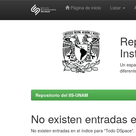
Página de inicio
Listar
Skip
navigation
Rep
Ins
Un espac
diferent
Repositorio del IIS-UNAM
No existen entradas e
No existen entradas en el índice para "Todo DSpace".