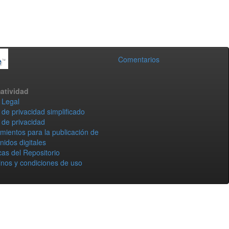
Comentarios
atividad
 Legal
 de privacidad simplificado
 de privacidad
mientos para la publicación de
nidos digitales
icas del Repositorio
nos y condiciones de uso