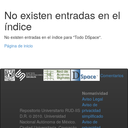
No existen entradas en el
índice
No existen entradas en el índice para "Todo DSpace".
Página de inicio
Comentarios
Normatividad
Aviso Legal
Aviso de
Repositorio Universitario RUD-IIS
privacidad
D.R. © 2010. Universidad
simplificado
Nacional Autónoma de México.
Aviso de
Ciudad Universitaria, Coyoacán,
privacidad