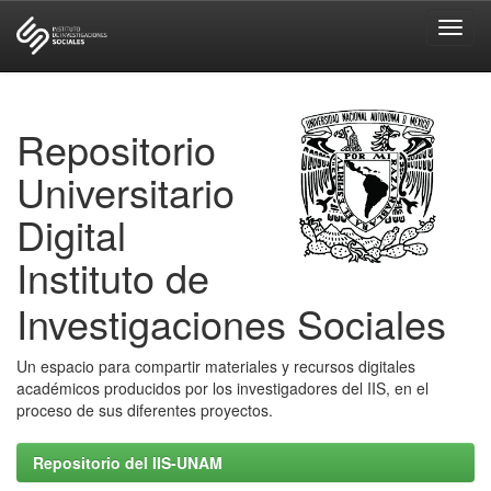
Skip
navigation
Repositorio
Universitario
Digital
Instituto de
Investigaciones Sociales
Un espacio para compartir materiales y recursos digitales
académicos producidos por los investigadores del IIS, en el
proceso de sus diferentes proyectos.
Repositorio del IIS-UNAM