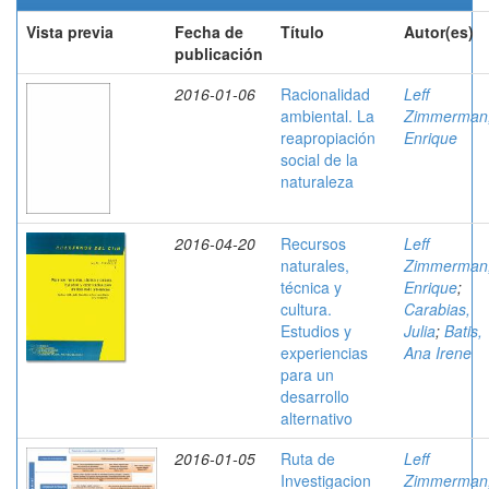
Vista previa
Fecha de
Título
Autor(es)
publicación
2016-01-06
Racionalidad
Leff
ambiental. La
Zimmerman
reapropiación
Enrique
social de la
naturaleza
2016-04-20
Recursos
Leff
naturales,
Zimmerman
técnica y
Enrique
;
cultura.
Carabias,
Estudios y
Julia
;
Batis,
experiencias
Ana Irene
para un
desarrollo
alternativo
2016-01-05
Ruta de
Leff
Investigacion
Zimmerman