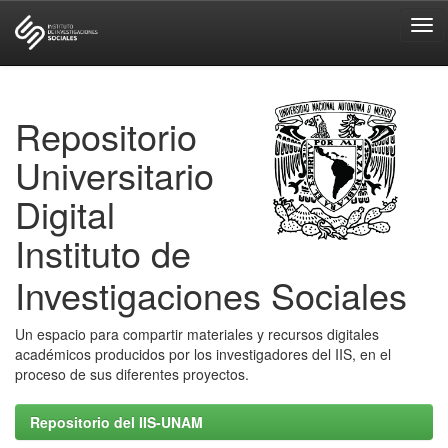
Skip
navigation
Repositorio
Universitario
Digital
Instituto de
Investigaciones Sociales
Un espacio para compartir materiales y recursos digitales
académicos producidos por los investigadores del IIS, en el
proceso de sus diferentes proyectos.
Repositorio del IIS-UNAM