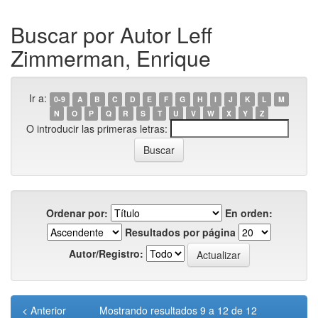
Buscar por Autor Leff
Zimmerman, Enrique
Ir a:
0-9
A
B
C
D
E
F
G
H
I
J
K
L
M
N
O
P
Q
R
S
T
U
V
W
X
Y
Z
O introducir las primeras letras:
Ordenar por:
En orden:
Resultados por página
Autor/Registro:
< Anterior
Mostrando resultados 9 a 12 de 12