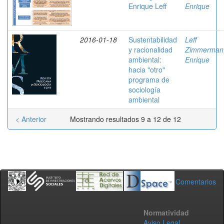
Enrique Leff
Enrique
2016-01-18
Sustentabilidad
Leff
y racionalidad
Zimmerman
ambiental:
Enrique
hacia "otro"
programa de
sociología
ambiental
< Anterior
Mostrando resultados 9 a 12 de 12
Comentarios
Normatividad
Aviso Legal