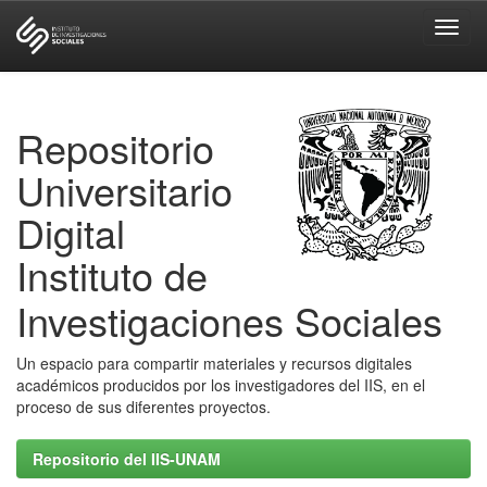
Skip
navigation
Repositorio
Universitario
Digital
Instituto de
Investigaciones Sociales
Un espacio para compartir materiales y recursos digitales
académicos producidos por los investigadores del IIS, en el
proceso de sus diferentes proyectos.
Repositorio del IIS-UNAM