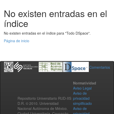
No existen entradas en el
índice
No existen entradas en el índice para "Todo DSpace".
Página de inicio
Comentarios
Normatividad
Aviso Legal
Aviso de
Repositorio Universitario RUD-IIS
privacidad
D.R. © 2010. Universidad
simplificado
Nacional Autónoma de México.
Aviso de
Ciudad Universitaria, Coyoacán,
privacidad