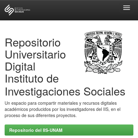
Skip
navigation
Repositorio
Universitario
Digital
Instituto de
Investigaciones Sociales
Un espacio para compartir materiales y recursos digitales
académicos producidos por los investigadores del IIS, en el
proceso de sus diferentes proyectos.
Repositorio del IIS-UNAM