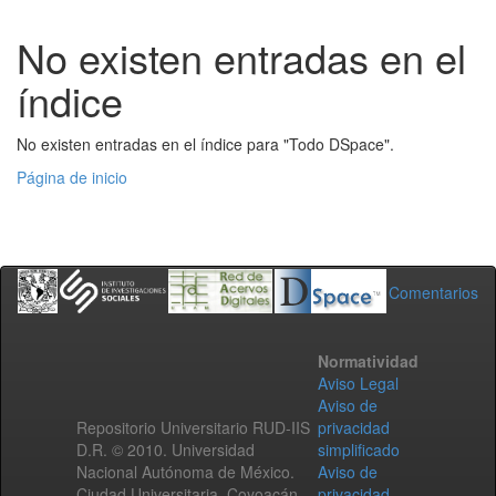
No existen entradas en el
índice
No existen entradas en el índice para "Todo DSpace".
Página de inicio
Comentarios
Normatividad
Aviso Legal
Aviso de
Repositorio Universitario RUD-IIS
privacidad
D.R. © 2010. Universidad
simplificado
Nacional Autónoma de México.
Aviso de
Ciudad Universitaria, Coyoacán,
privacidad