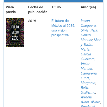
Vista
Fecha de
Título
Autor(es)
previa
publicación
2018
El futuro de
Inclan
México al 2035:
Oseguera,
una visión
Silvia
;
Perlo
prospectiva
Cohen,
Manuel
;
Mier
y Terán,
Marta
;
García
Guerrero,
Víctor
Manuel
;
Camarena
Luhrs,
Margarita
;
Boils,
Guillermo
;
Arreola
Ayala, Álvaro
;
Sandoval,