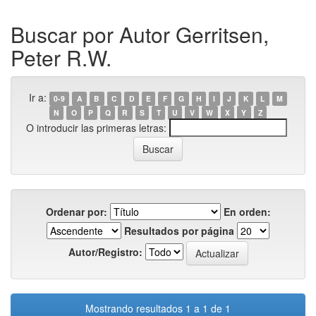
Buscar por Autor Gerritsen,
Peter R.W.
Ir a:
0-9
A
B
C
D
E
F
G
H
I
J
K
L
M
N
O
P
Q
R
S
T
U
V
W
X
Y
Z
O introducir las primeras letras:
Ordenar por:
En orden:
Resultados por página
Autor/Registro:
Mostrando resultados 1 a 1 de 1