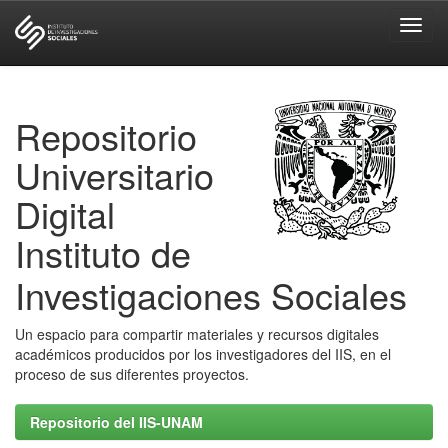
Skip
navigation
Repositorio
Universitario
Digital
Instituto de
Investigaciones Sociales
Un espacio para compartir materiales y recursos digitales
académicos producidos por los investigadores del IIS, en el
proceso de sus diferentes proyectos.
Repositorio del IIS-UNAM