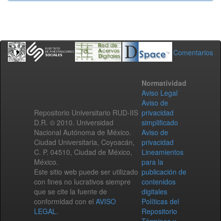
Comentarios
Normatividad
Aviso Legal
Aviso de
Repositorio Universitario RUD-IIS
privacidad
D.R. © 2010. Universidad
simplificado
Nacional Autónoma de México.
Aviso de
Ciudad Universitaria, Coyoacán,
privacidad
C. P. 04510, Ciudad de México,
Lineamientos
México.
para la
Este sitio web puede ser utilizado
publicación de
con fines no lucrativos siempre
contenidos
que se cite la fuente de
digitales
conformidad con el
AVISO
Políticas del
LEGAL
.
Repositorio