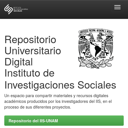
Skip
navigation
Repositorio
Universitario
Digital
Instituto de
Investigaciones Sociales
Un espacio para compartir materiales y recursos digitales
académicos producidos por los investigadores del IIS, en el
proceso de sus diferentes proyectos.
Repositorio del IIS-UNAM