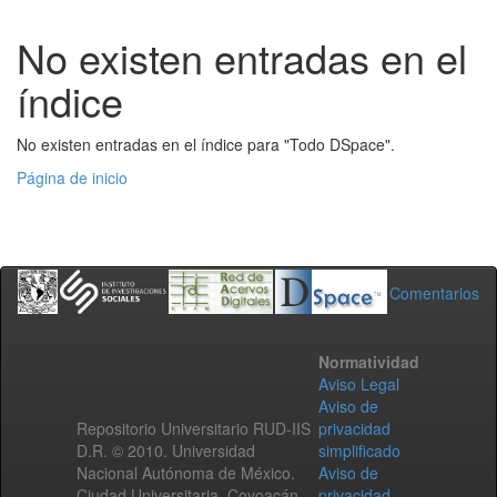
No existen entradas en el
índice
No existen entradas en el índice para "Todo DSpace".
Página de inicio
Comentarios
Normatividad
Aviso Legal
Aviso de
Repositorio Universitario RUD-IIS
privacidad
D.R. © 2010. Universidad
simplificado
Nacional Autónoma de México.
Aviso de
Ciudad Universitaria, Coyoacán,
privacidad