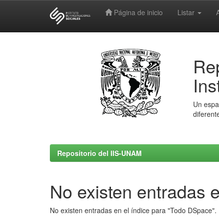
Página de inicio
Listar
Skip
navigation
Rep
Ins
Un espac
diferent
Repositorio del IIS-UNAM
No existen entradas e
No existen entradas en el índice para "Todo DSpace".