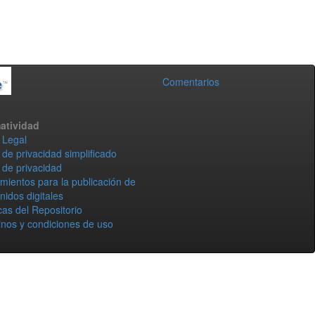
Comentarios
atividad
 Legal
 de privacidad simplificado
 de privacidad
mientos para la publicación de
nidos digitales
icas del Repositorio
nos y condiciones de uso