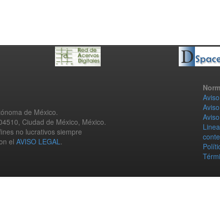
Norm
Aviso
Aviso
utónoma de México.
Aviso
 04510, Ciudad de México, México.
Linea
fines no lucrativos siempre
conte
con el
AVISO LEGAL
.
Polít
Térmi