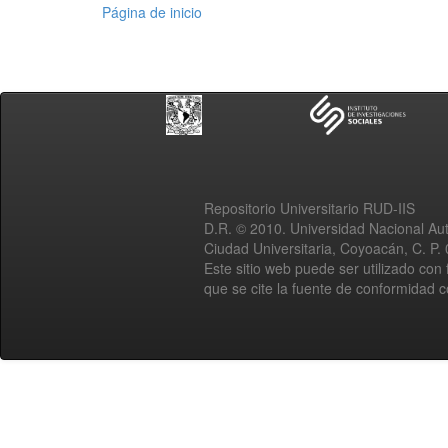
Página de inicio
Repositorio Universitario RUD-IIS
D.R. © 2010. Universidad Nacional A
Ciudad Universitaria, Coyoacán, C. P.
Este sitio web puede ser utilizado con 
que se cite la fuente de conformidad 