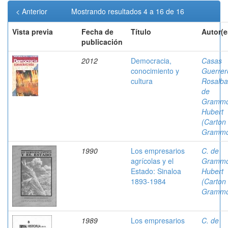
< Anterior
Mostrando resultados 4 a 16 de 16
Vista previa
Fecha de
Título
Autor(e
publicación
2012
Democracia,
Casas
conocimiento y
Guerrer
cultura
Rosalba
de
Grammo
Hubert
(Carton
Grammo
1990
Los empresarios
C. de
agrícolas y el
Grammo
Estado: Sinaloa
Hubert
1893-1984
(Carton
Grammo
1989
Los empresarios
C. de