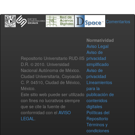
Comentarios
Normatividad
Aviso Legal
Aviso de
Repositorio Universitario RUD-IIS
privacidad
D.R. © 2010. Universidad
simplificado
Nacional Autónoma de México.
Aviso de
Ciudad Universitaria, Coyoacán,
privacidad
C. P. 04510, Ciudad de México,
Lineamientos
México.
para la
Este sitio web puede ser utilizado
publicación de
con fines no lucrativos siempre
contenidos
que se cite la fuente de
digitales
conformidad con el
AVISO
Políticas del
LEGAL
.
Repositorio
Términos y
condiciones