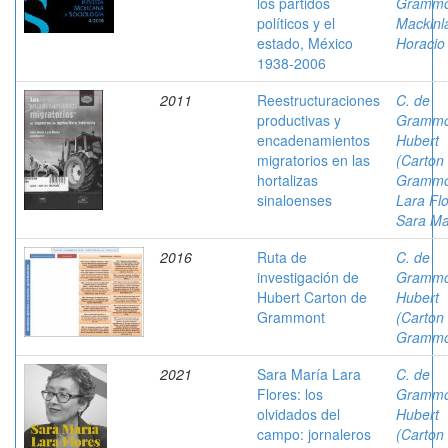
los partidos
Grammo
políticos y el
Mackinl
estado, México
Horacio
1938-2006
2011
Reestructuraciones
C. de
productivas y
Grammo
encadenamientos
Hubert
migratorios en las
(Carton
hortalizas
Grammo
sinaloenses
Lara Flo
Sara Ma
2016
Ruta de
C. de
investigación de
Grammo
Hubert Carton de
Hubert
Grammont
(Carton
Grammo
2021
Sara María Lara
C. de
Flores: los
Grammo
olvidados del
Hubert
campo: jornaleros
(Carton