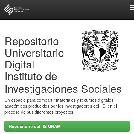
Skip
navigation
Repositorio
Universitario
Digital
Instituto de
Investigaciones Sociales
Un espacio para compartir materiales y recursos digitales
académicos producidos por los investigadores del IIS, en el
proceso de sus diferentes proyectos.
Repositorio del IIS-UNAM