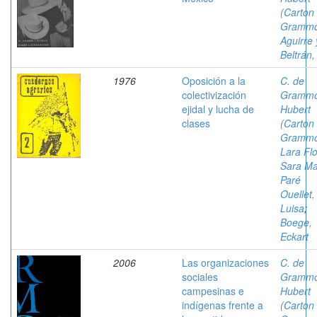
(Carton
Grammo
Aguirre 
Beltrán,
1976
Oposición a la
C. de
colectivización
Grammo
ejidal y lucha de
Hubert
clases
(Carton
Grammo
Lara Flo
Sara Ma
Paré
Ouellet,
Luisa
;
Boege,
Eckart
2006
Las organizaciones
C. de
sociales
Grammo
campesinas e
Hubert
indígenas frente a
(Carton