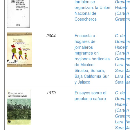
también se
Grammo
organizan: la Unión
Hubert
Nacional de
(Carton
Cosecheros
Grammo
2004
Encuesta a
C. de
hogares de
Grammo
jornaleros
Hubert
migrantes en
(Carton
regiones hortícolas
Grammo
de México:
Lara Flo
Sinaloa, Sonora,
Sara Ma
Baja California Sur
Lara Flo
y Jalisco
Sara Ma
1979
Ensayos sobre el
C. de
problema cañero
Grammo
Hubert
(Carton
Grammo
Lara Flo
Sara Ma