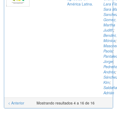
América Latina.
Lara Flo
Sara Ma
Sanche
Gomez,
Martha
Judith
;
Bendini,
Mónica
;
Mascher
Paola
;
Pantale
Jorge
;
Pedreño
Andrés
;
Sánchez
Kim
;
Saldaña
Adrián
< Anterior
Mostrando resultados 4 a 16 de 16