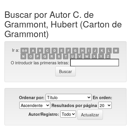
Buscar por Autor C. de
Grammont, Hubert (Carton de
Grammont)
Ir a:
0-9
A
B
C
D
E
F
G
H
I
J
K
L
M
N
O
P
Q
R
S
T
U
V
W
X
Y
Z
O introducir las primeras letras:
Ordenar por:
En orden:
Resultados por página
Autor/Registro: