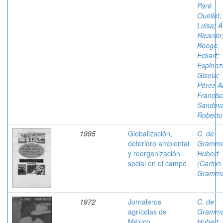
Paré
Ouellet,
Luisa
;
Á
Ricardo
Boege,
Eckart
;
Espinoz
Gisela
;
Pérez A
Francis
Sandova
Roberto
1995
Globalización,
C. de
deterioro ambiental
Grammo
y reorganización
Hubert
social en el campo
(Carton
Grammo
1972
Jornaleros
C. de
agrícolas de
Grammo
México
Hubert