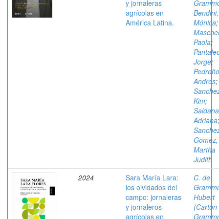
y jornaleras
Grammo
agrícolas en
Bendini,
América Latina.
Mónica
;
Mascher
Paola
;
Pantale
Jorge
;
Pedreño
Andres
;
Sanchez
Kim
;
Saldana
Adriana
Sanche
Gomez,
Martha
Judith
2024
Sara María Lara:
C. de
los olvidados del
Grammo
campo: jornaleras
Hubert
y jornaleros
(Carton
agrícolas en
Grammo